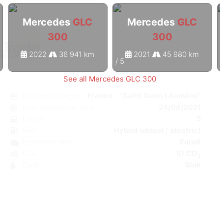
Mercedes
GLC
Mercedes
GLC
300
300
2022
36 941 km
2021
45 980 km
1
/
5
See all Mercedes GLC 300
0
Country of origin
France - "Saint Ouen LAumône"
c
First registration date
24/08/2021
9
Doors
5
e
Fuel
Hybrid (diesel / electric)
C
Emission class
Euro6
W
CO₂
51 CO
2
5
Color
Blue
6