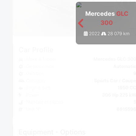
Mercedes
GLC
300
2022
28 079 km
Car Profile
Make & Model
Mercedes GLC 30
Gearbox type
Automati
Gearbox
Category
Sports Car / Coup
Engine size
1950 C
Power
306 Hp 225 k
Number of places
Unit N°
691559
Equipment - Options