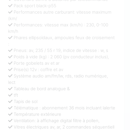
Pack sport black-p55
Performances autre carburant: vitesse maximum
(km/
Performances: vitesse max (km/h) : 230, 0-100
km/h
Phares ellipsoïdaux, ampoules feux de croisement
:
Pneus: av, 235 / 55 r 19, indice de vitesse : w, s
Poids à vide (kg) : 2 060 (pv conducteur inclus),
Porte gobelets av et ar
Prise(s) 12v : coffre et av
Système audio am/fm/lw, rds, radio numérique,
lect
Tableau de bord analogue &
tft
Tapis de sol
Télématique : abonnement 36 mois incluant lalerte
Température extérieure
Ventilation: à affichage digital filtre à pollen,
Vitres électriques av, ar, 2 commandes séquentiell