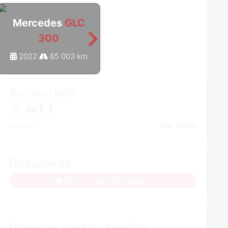
Mercedes
GLC
Mercedes
GLC
300
300
2022
65 003 km
2020
68 698 km
Auction Info
Auction
Our Stock
Documents
Sign in to see the appraisal
Discover our key benefits