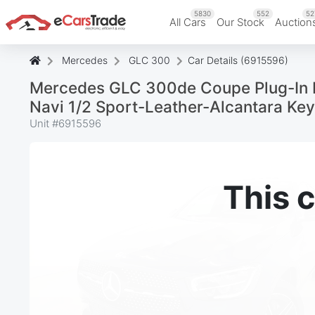
5830
552
52
All Cars
Our Stock
Auction
Mercedes
GLC 300
Car Details (6915596)
Mercedes GLC 300de Coupe Plug-In 
Navi 1/2 Sport-Leather-Alcantara Ke
Unit #
6915596
This c