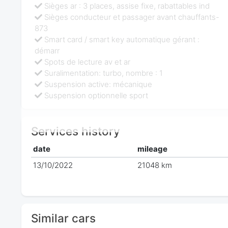
Sièges ar : 3 places, assise fixe, rabattables ind
Sièges conducteur et passager avant chauffants-
873
Smart card / smart key automatique gérant :
démarr
Spots de lecture av et ar
Suralimentation: turbo, nombre : 1
Suspension active: mécanique
Suspension optionnelle sport
Services history
date
mileage
13/10/2022
21048 km
Similar cars