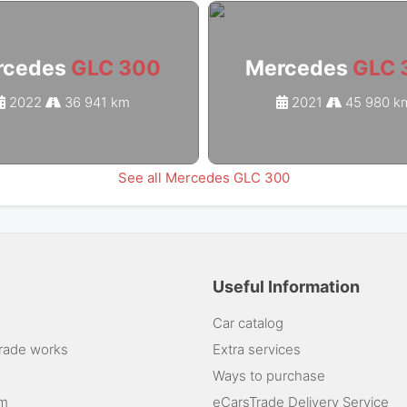
rcedes
GLC 300
Mercedes
GLC 
2022
36 941 km
2021
45 980 k
See all Mercedes GLC 300
Useful Information
Car catalog
rade works
Extra services
Ways to purchase
am
eCarsTrade Delivery Service