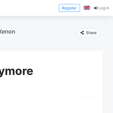
Register
Log in
Xenon
Share
Buy / Bid
VAT deductible
anymore
Ready for pick-up
Arriving soon
Pick-up location
Belgium
Seller
Solaf NV