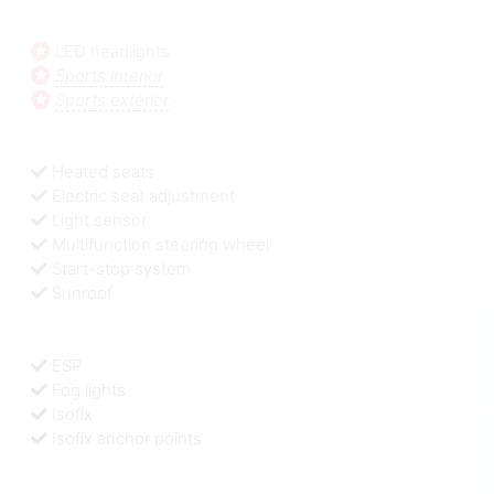
LED headlights
Sports interior
Sports exterior
Heated seats
Electric seat adjustment
Light sensor
Multifunction steering wheel
Start-stop system
Sunroof
ESP
Fog lights
Isofix
Isofix anchor points