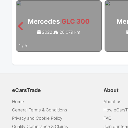
Mercedes
GLC 300
Me
2022
28 079 km
1
/
5
eCarsTrade
About
Home
About us
General Terms & Conditions
How eCarsT
Privacy and Cookie Policy
FAQ
Quality Compliance & Claims
Join our te