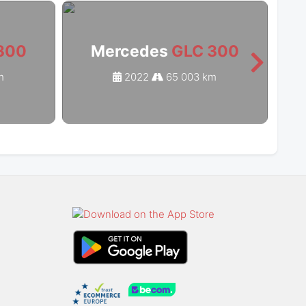
300
Mercedes
GLC 300
m
2022
65 003 km