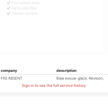
Four-wheel drive
Particulate filter
Traction control
company
description
FRS ABSENT
Balai essuie-glace; Révision;
Sign in to see the full service history