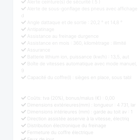
Alerte ceinture(s) de sécurité ( 5 )
Alerte de sous-gonflage des pneus avec affichage
d
Angle dattaque et de sortie : 20,2 ° et 14,8 °
Antipatinage
Assistance au freinage durgence
Assistance en mois : 360, kilomètrage : illimité
Assurance
Batterie lithium ion, puissance (kw/h) : 13,5, aut
Boîte de vitesses automatique avec mode manuel,
9
Capacité du coffre(l) : sièges en place, sous tabl
Coûts: tva (20%), bonus/malus (€) : 0,00
Dimensions extérieures(mm) : longueur : 4 731, lar
Dimensions intérieures (mm) : garde au toit av : 1
Direction assistée asservie à la vitesse, électriq
Distribution électronique du freinage
Fermeture du coffre électrique
Feux de jour