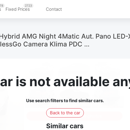
78
2723
s
Fixed Prices
Contact
Hybrid AMG Night 4Matic Aut. Pano LED-
ylessGo Camera Klima PDC ...
ar is not available 
Use search filters to find similar cars.
Back to the car
Sign in to see all photos
Similar cars