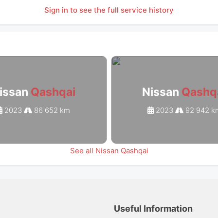
Sign in to see the full service history
issan
Qashqai
Nissan
Qashq
2023
86 652 km
2023
92 942 k
See all Nissan Qashqai
Useful Information