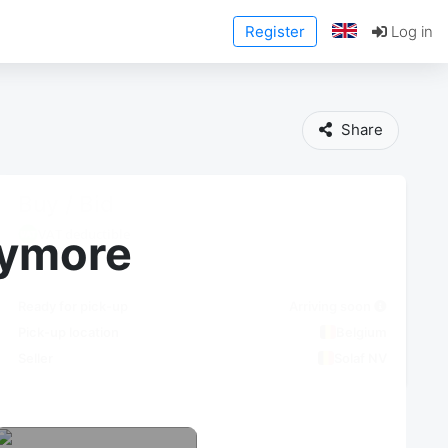
Register
Log in
Share
Buy / Bid
VAT deductible
anymore
Ready for pick-up
Arriving soon
Pick-up location
Belgium
Seller
Solaf NV