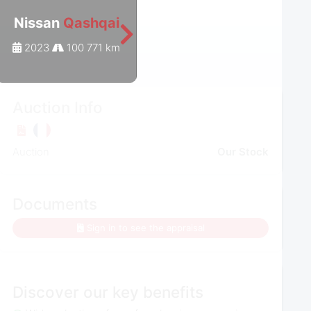
Nissan
Qashqai
Nissan
Qashqai
2023
100 771 km
2023
103 404 km
Auction Info
Auction
Our Stock
Documents
Sign in to see the appraisal
Discover our key benefits