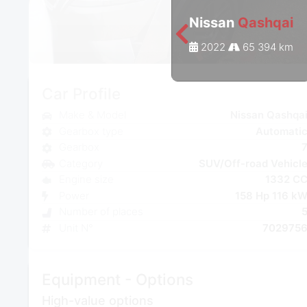
Nissan
Qashqai
2022
65 394 km
Car Profile
Make & Model
Nissan Qashqa
Gearbox type
Automati
Gearbox
Category
SUV/Off-road Vehicl
Engine size
1332 C
Power
158 Hp 116 k
Number of places
Unit N°
702975
Equipment - Options
High-value options