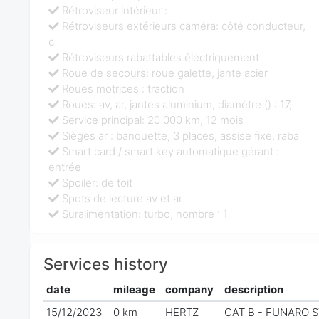
Rétroviseur intérieur :
Rétroviseurs extérieurs caméra: côté conducteur,
c
Rétroviseurs rabattables électriquement
Roue de secours: roue galette, jante acier
Roues motrices : traction
Roues: av, ar, jantes aluminium, diamètre () : 17,
Service principal: 20 000 km, 12 mois
Sièges ar : banquette, 3 places, assise fixe, raba
Smart card / smart key automatique gérant :
entrée
Spoiler: de toit
Spots de lecture av et ar
Suralimentation: turbo, nombre : 1
Services history
date
mileage
company
description
15/12/2023
0 km
HERTZ
CAT B - FUNARO SY