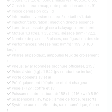
Coûts: tva (20%), bonus/malus (€) : 400,00, 0,00,
Crash test euro ncap, note protection adulte : 91,
Indice démission co2 : d
Informations version : date/n° de tarif : v1, date
Injection/carburation : injection directe essence
Lunette ar: essuie-glace à balayage intermittent
Moteur 1,3 litres, 1 332 cm3, alésage (mm) : 72,2,
Nombre de places : 5 places, configuration des siè
Performances: vitesse max (km/h) : 199, 0-100
km/h
Phares ellipsoïdaux, ampoules feux de croisement
:
Pneus: av ar (données brochure officielle), 215 /
Poids à vide (kg) : 1 542 (pv conducteur inclus),
Porte gobelets av et ar
Pré-équipement téléphone etui et chargeur
Prise(s) 12v : coffre et av
Puissance autre carburant: 158 ch ( 116 kw) à 5 50
Suspensions : av, type : jambe de force, ressorts
Système audio am/fm, rds, radio numérique, écran
t