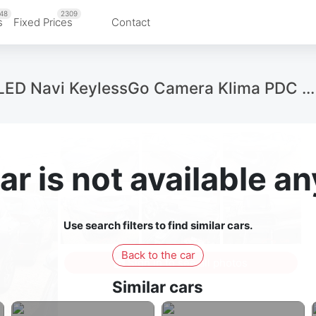
48
2309
s
Fixed Prices
Contact
 LED Navi KeylessGo Camera Klima PDC ...
ar is not available 
Use search filters to find similar cars.
Back to the car
Sign in to see all photos
Similar cars