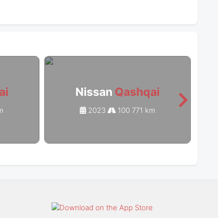
ai
Nissan
Qashqai
m
2023
100 771 km