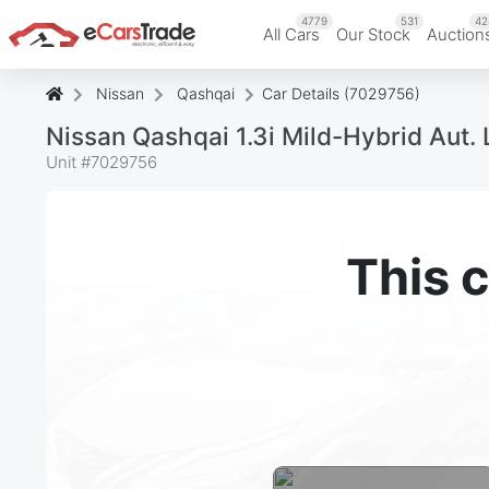
4779
531
42
All Cars
Our Stock
Auction
Nissan
Qashqai
Car Details (7029756)
Nissan Qashqai 1.3i Mild-Hybrid Aut.
Unit #
7029756
This c