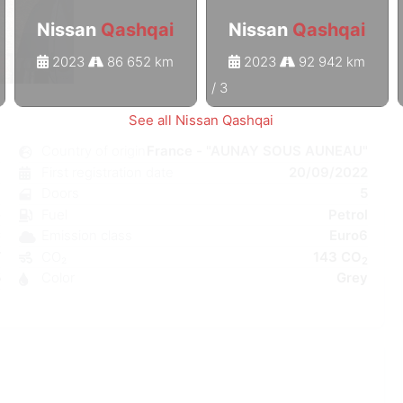
Nissan
Qashqai
Nissan
Qashqai
2023
86 652 km
2023
92 942 km
1
/
3
See all Nissan Qashqai
i
Country of origin
France - "AUNAY SOUS AUNEAU"
c
First registration date
20/09/2022
7
Doors
5
e
Fuel
Petrol
C
Emission class
Euro6
W
CO₂
143 CO
2
5
Color
Grey
6