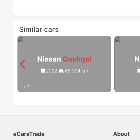
Similar cars
Nissan
Qashqai
N
2022
65 394 km
1
/
3
eCarsTrade
About