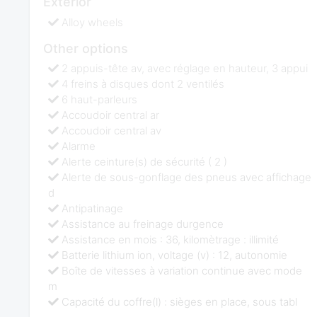
Exterior
Alloy wheels
Other options
2 appuis-tête av, avec réglage en hauteur, 3 appui
4 freins à disques dont 2 ventilés
6 haut-parleurs
Accoudoir central ar
Accoudoir central av
Alarme
Alerte ceinture(s) de sécurité ( 2 )
Alerte de sous-gonflage des pneus avec affichage
d
Antipatinage
Assistance au freinage durgence
Assistance en mois : 36, kilomètrage : illimité
Batterie lithium ion, voltage (v) : 12, autonomie
Boîte de vitesses à variation continue avec mode
m
Capacité du coffre(l) : sièges en place, sous tabl