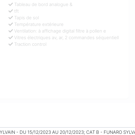
Tableau de bord analogue &
tft
Tapis de sol
Température extérieure
Ventilation: à affichage digital filtre à pollen e
Vitres électriques av, ar, 2 commandes séquentiell
Traction control
LVAIN - DU 15/12/2023 AU 20/12/2023; CAT B - FUNARO SYLVA