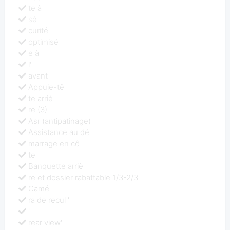
te à
sé
curité
optimisé
e à
l'
avant
Appuie-tê
te arriè
re (3)
Asr (antipatinage)
Assistance au dé
marrage en cô
te
Banquette arriè
re et dossier rabattable 1/3-2/3
Camé
ra de recul '
'
rear view'