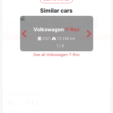
Similar cars
Volkswagen
T-Roc
V
Sign in to see all photos
2021
13 338 km
1
/
8
See all Volkswagen T-Roc
Auction Info