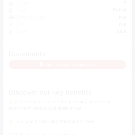
Doors
5
Fuel
Petrol
Emission class
n/a
CO₂
n/a
Color
Blue
Documents
Sign in to see the appraisal
Discover our key benefits
Wide selection of cars from leasing companies,
short-term rentals and dealerships
Low commission and transparent fees
Multilingual customer support