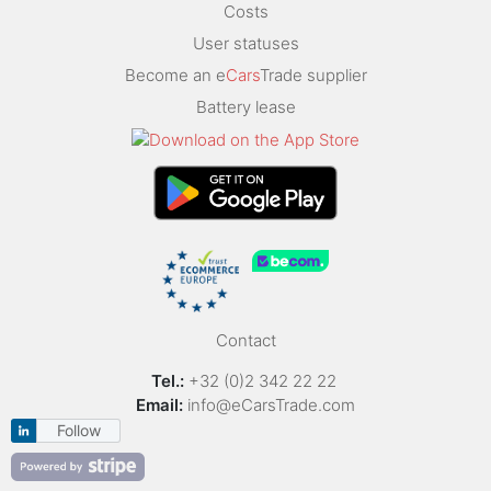
Costs
User statuses
Become an e
Cars
Trade supplier
Battery lease
Contact
Tel.:
+32 (0)2 342 22 22
Email:
info@eCarsTrade.com
Follow