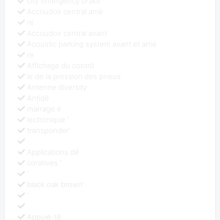
city emergency brake
Accoudoir central arriè
re
Accoudoir central avant
Acoustic parking system avant et arriè
re
Affichage du contrô
le de la pression des pneus
Antenne diversity
Antidé
marrage é
lectronique '
transponder'
Applications dé
coratives '
'
black oak brown'
'
Appuie-tê