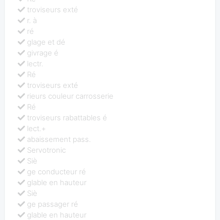
troviseurs exté
r. à
ré
glage et dé
givrage é
lectr.
Ré
troviseurs exté
rieurs couleur carrosserie
Ré
troviseurs rabattables é
lect.+
abaissement pass.
Servotronic
Siè
ge conducteur ré
glable en hauteur
Siè
ge passager ré
glable en hauteur