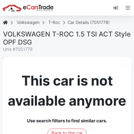
Install eCarsTrade web app, add it to your
Home Screen and receive instant updates.
Install
Cancel
Volkswagen
T-Roc
Car Details (7051778)
VOLKSWAGEN T-ROC 1.5 TSI ACT Style
OPF DSG
Unit #
7051778
This car is not
available anymore
Use search filters to find similar cars.
Back to the car