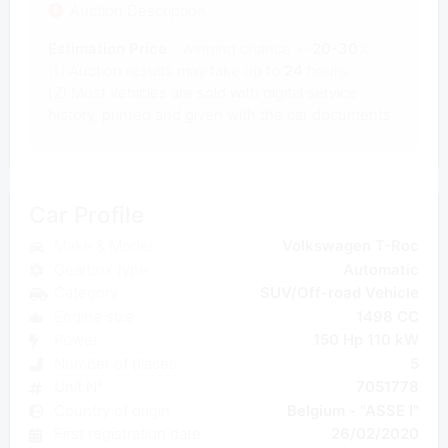
Auction Description
Estimation Price
- winning chance +-
20-30
%
(1) Auction results may take up to
24
hours.
(2) Most
vehicles are sold with digital service
history, printed and given with the car documents.
Car Profile
Make & Model
Volkswagen T-Roc
Gearbox type
Automatic
Category
SUV/Off-road Vehicle
Engine size
1498 CC
Power
150 Hp 110 kW
Number of places
5
Unit N°
7051778
Country of origin
Belgium - "ASSE I"
First registration date
26/02/2020