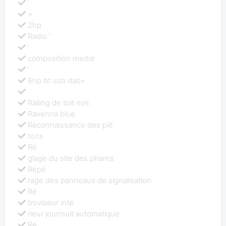
'
+
2hp
Radio '
'
composition media'
'
6hp bt usb dab+
Railing de toit noir.
Ravenna blue
Reconnaissance des pié
tons
Ré
glage du site des phares
Repé
rage des panneaux de signalisation
Ré
troviseur inté
rieur jour/nuit automatique
Ré