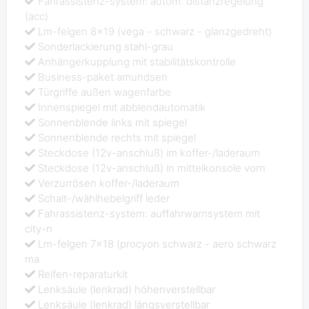
Fahrassistenz-system: autom. distanzregelung
(acc)
Lm-felgen 8x19 (vega - schwarz - glanzgedreht)
Sonderlackierung stahl-grau
Anhängerkupplung mit stabilitätskontrolle
Business-paket amundsen
Türgriffe außen wagenfarbe
Innenspiegel mit abblendautomatik
Sonnenblende links mit spiegel
Sonnenblende rechts mit spiegel
Steckdose (12v-anschluß) im koffer-/laderaum
Steckdose (12v-anschluß) in mittelkonsole vorn
Verzurrösen koffer-/laderaum
Schalt-/wählhebelgriff leder
Fahrassistenz-system: auffahrwarnsystem mit
city-n
Lm-felgen 7x18 (procyon schwarz - aero schwarz
ma
Reifen-reparaturkit
Lenksäule (lenkrad) höhenverstellbar
Lenksäule (lenkrad) längsverstellbar