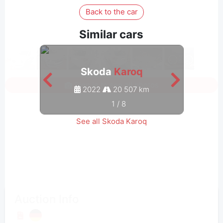
Back to the car
Similar cars
Skoda
Karoq
Sign in to see all photos
2022
20 507 km
1
/
8
See all Skoda Karoq
Auction Info