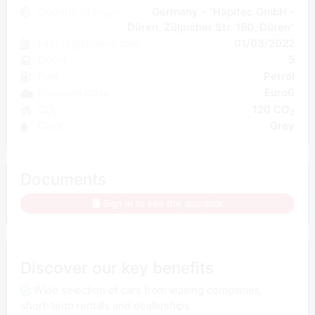
Country of origin
Germany - "Hapitec GmbH -
Düren, Zülpicher Str. 150, Düren"
First registration date
01/03/2022
Doors
5
Fuel
Petrol
Emission class
Euro6
CO₂
120 CO
2
Color
Grey
Documents
Sign in to see the appraisal
Discover our key benefits
Wide selection of cars from leasing companies,
short-term rentals and dealerships