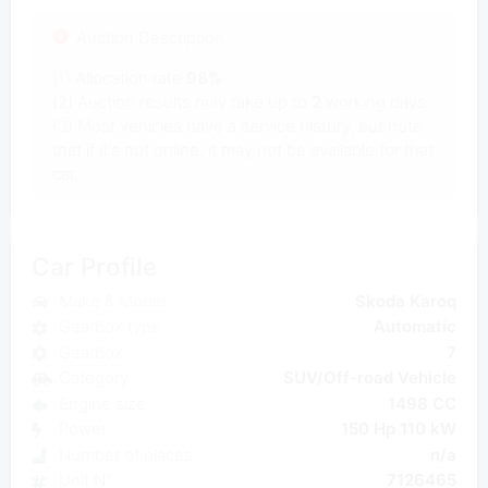
Auction Description
(1) Allocation rate
98%
(2) Auction results may take up to
2
working days.
(3) Most vehicles have a service history, but note
that if it's not online, it may not be available for that
car.
Car Profile
Make & Model
Skoda Karoq
Gearbox type
Automatic
Gearbox
7
Category
SUV/Off-road Vehicle
Engine size
1498 CC
Power
150 Hp 110 kW
Number of places
n/a
Unit N°
7126465