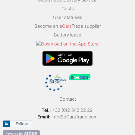
Costs
User statuses
Become an e
Cars
Trade supplier
Battery lease
Contact
Tel.:
+32 (0)2 342 22 22
Email:
info@eCarsTrade.com
Follow