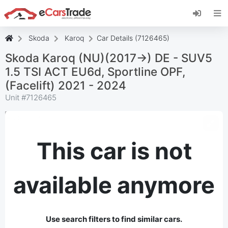
Install eCarsTrade web app, add it to your
Home Screen and receive instant updates.
Install
Cancel
Skoda
Karoq
Car Details (7126465)
Skoda Karoq (NU)(2017->) DE - SUV5
1.5 TSI ACT EU6d, Sportline OPF,
(Facelift) 2021 - 2024
Unit #
7126465
This car is not
available anymore
Use search filters to find similar cars.