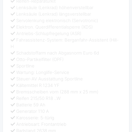
Reifen-Reparaturkit
Lenksäule (Lenkrad) höhenverstellbar
Lenksäule (Lenkrad) längsverstellbar
Servolenkung elektronisch (Servotronic)
Elektron. Querdifferentialsperre (XDS)
Antriebs-Schlupfregelung (ASR)
Fahrassistenz-System: Berganfahr-Assistent (Hill-
H
Schadstoffarm nach Abgasnorm Euro 6d
Otto-Partikelfilter (OPF)
Sportline
Wartung: Longlife-Service
Steuer-AV Ausstattung Sportline
Kältemittel R 1234 YF
Bremsscheiben vorn (288 mm x 25 mm)
Reifen 215/50 R18 ..W
Batterie 59 Ah
Generator 110 A
Karosserie: 5-türig
Antriebsart: Frontantrieb
Radstand 2638 mm