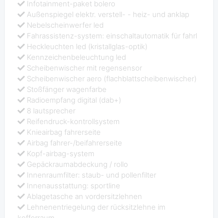
Infotainment-paket bolero
Außenspiegel elektr. verstell- - heiz- und anklap
Nebelscheinwerfer led
Fahrassistenz-system: einschaltautomatik für fahrl
Heckleuchten led (kristallglas-optik)
Kennzeichenbeleuchtung led
Scheibenwischer mit regensensor
Scheibenwischer aero (flachblattscheibenwischer)
Stoßfänger wagenfarbe
Radioempfang digital (dab+)
8 lautsprecher
Reifendruck-kontrollsystem
Knieairbag fahrerseite
Airbag fahrer-/beifahrerseite
Kopf-airbag-system
Gepäckraumabdeckung / rollo
Innenraumfilter: staub- und pollenfilter
Innenausstattung: sportline
Ablagetasche an vordersitzlehnen
Lehnenentriegelung der rücksitzlehne im
kofferraum