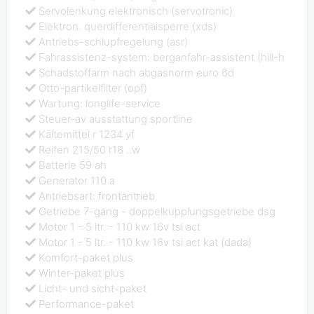
Servolenkung elektronisch (servotronic)
Elektron. querdifferentialsperre (xds)
Antriebs-schlupfregelung (asr)
Fahrassistenz-system: berganfahr-assistent (hill-h
Schadstoffarm nach abgasnorm euro 6d
Otto-partikelfilter (opf)
Wartung: longlife-service
Steuer-av ausstattung sportline
Kältemittel r 1234 yf
Reifen 215/50 r18 ..w
Batterie 59 ah
Generator 110 a
Antriebsart: frontantrieb
Getriebe 7-gang - doppelkupplungsgetriebe dsg
Motor 1 - 5 ltr. - 110 kw 16v tsi act
Motor 1 - 5 ltr. - 110 kw 16v tsi act kat (dada)
Komfort-paket plus
Winter-paket plus
Licht- und sicht-paket
Performance-paket