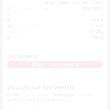
Düren, Zülpicher Str. 150, Düren"
First registration date
01/01/2022
Doors
5
Fuel
Petrol
Emission class
Euro6
CO₂
117 CO
2
Color
White
Documents
Sign in to see the appraisal
Discover our key benefits
Wide selection of cars from leasing companies,
short-term rentals and dealerships