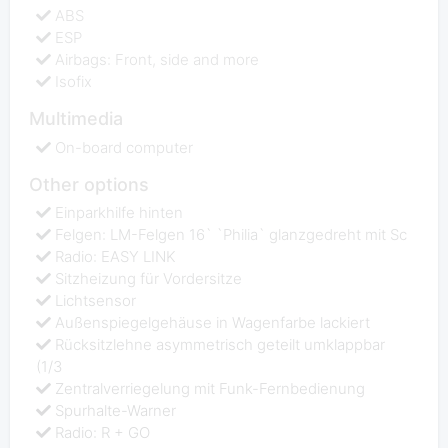
ABS
ESP
Airbags: Front, side and more
Isofix
Multimedia
On-board computer
Other options
Einparkhilfe hinten
Felgen: LM-Felgen 16` `Philia` glanzgedreht mit Sc
Radio: EASY LINK
Sitzheizung für Vordersitze
Lichtsensor
Außenspiegelgehäuse in Wagenfarbe lackiert
Rücksitzlehne asymmetrisch geteilt umklappbar
(1/3
Zentralverriegelung mit Funk-Fernbedienung
Spurhalte-Warner
Radio: R + GO