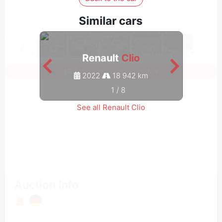
Similar cars
Renault
Clio
Sign in to see all photos
2022
18 942 km
1
/
8
See all Renault Clio
Auction Info