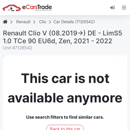
Install eCarsTrade web app, add it to your
Home Screen and receive instant updates.
Install
Cancel
Renault
Clio
Car Details (7126542)
Renault Clio V (08.2019->) DE - LimS5
1.0 TCe 90 EU6d, Zen, 2021 - 2022
Unit #
7126542
This car is not
available anymore
Use search filters to find similar cars.
Back to the car