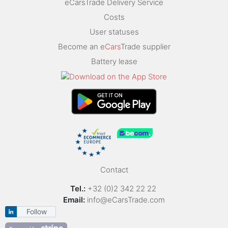
eCarsTrade Delivery Service
Costs
User statuses
Become an e
Cars
Trade supplier
Battery lease
Contact
Tel.:
+32 (0)2 342 22 22
Email:
info@eCarsTrade.com
Follow