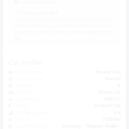
Auction Description
(1) Allocation rate
98%
(2) Auction results may take up to
2
working days.
(3) Most vehicles have a service history, but note
that if it's not online, it may not be available for that
car.
Car Profile
Make & Model
Renault Clio
Gearbox type
Manual
Gearbox
6
Category
Estate Car
Engine size
999 CC
Power
91 Hp 67 kW
Number of places
n/a
Unit N°
7126542
Country of origin
Germany - "Hapitec GmbH -