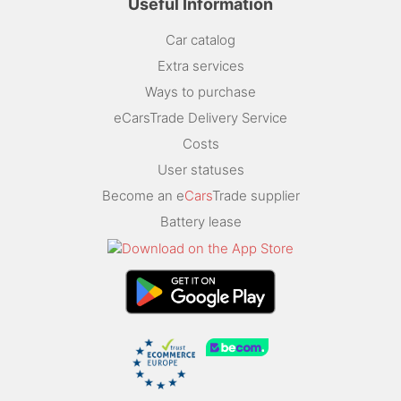
Useful Information
Car catalog
Extra services
Ways to purchase
eCarsTrade Delivery Service
Costs
User statuses
Become an e
Cars
Trade supplier
Battery lease