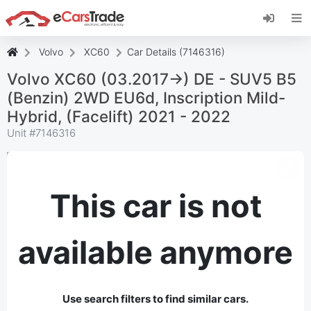
Install eCarsTrade web app, add it to your
Home Screen and receive instant updates.
Install
Cancel
Volvo
XC60
Car Details (7146316)
Volvo XC60 (03.2017->) DE - SUV5 B5
(Benzin) 2WD EU6d, Inscription Mild-
Hybrid, (Facelift) 2021 - 2022
Unit #
7146316
This car is not
available anymore
Use search filters to find similar cars.