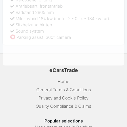
Antriebsart: frontantrieb
Radstand 2865 mm
Mild-hybrid 184 kw (motor 2 - 0 ltr. - 184 kw turb
Sitzheizung hinten
Sound system
Parking assist: 360° camera
eCarsTrade
Home
General Terms & Conditions
Privacy and Cookie Policy
Quality Compliance & Claims
Popular selections