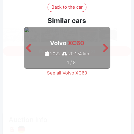
Back to the car
Similar cars
Volvo
XC60
Sign in to see all photos
2022
20 174 km
1
/
8
See all Volvo XC60
Auction Info