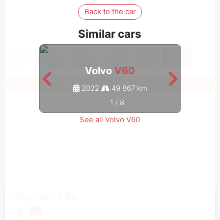
Back to the car
Similar cars
Volvo
V60
Sign in to see all photos
2022
49 867 km
1
/
8
See all Volvo V60
Auction Info