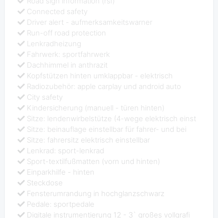
Road sign information (rsi)
Connected safety
Driver alert - aufmerksamkeitswarner
Run-off road protection
Lenkradheizung
Fahrwerk: sportfahrwerk
Dachhimmel in anthrazit
Kopfstützen hinten umklappbar - elektrisch
Radiozubehör: apple carplay und android auto
City safety
Kindersicherung (manuell - türen hinten)
Sitze: lendenwirbelstütze (4-wege elektrisch einst
Sitze: beinauflage einstellbar für fahrer- und bei
Sitze: fahrersitz elektrisch einstellbar
Lenkrad: sport-lenkrad
Sport-textilfußmatten (vorn und hinten)
Einparkhilfe - hinten
Steckdose
Fensterumrandung in hochglanzschwarz
Pedale: sportpedale
Digitale instrumentierung 12 - 3` großes vollgrafi