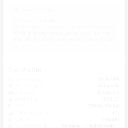
Auction Description
(1) Allocation rate
98%
(2) Auction results may take up to
2
working days.
(3) Most vehicles have a service history, but note
that if it's not online, it may not be available for that
car.
Car Profile
Make & Model
Volvo V60
Gearbox type
Automatic
Category
Estate Car
Engine size
1969 CC
Power
250 Hp 184 kW
Number of places
n/a
Unit N°
7146397
Country of origin
Germany - "Hapitec GmbH -