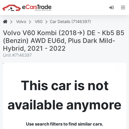
Install eCarsTrade web app, add it to your
Home Screen and receive instant updates.
Install
Cancel
Volvo
V60
Car Details (7146397)
Volvo V60 Kombi (2018->) DE - Kb5 B5
(Benzin) AWD EU6d, Plus Dark Mild-
Hybrid, 2021 - 2022
Unit #
7146397
This car is not
available anymore
Use search filters to find similar cars.