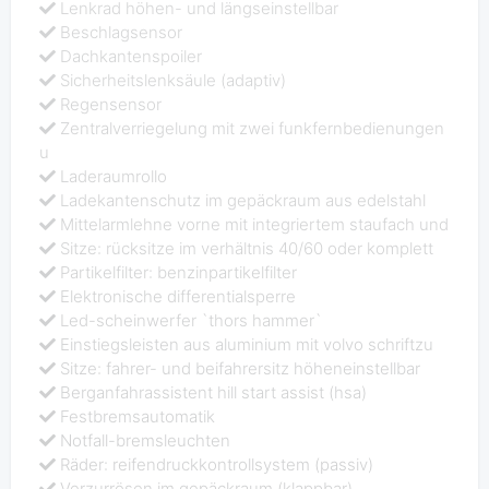
Lenkrad höhen- und längseinstellbar
Beschlagsensor
Dachkantenspoiler
Sicherheitslenksäule (adaptiv)
Regensensor
Zentralverriegelung mit zwei funkfernbedienungen
u
Laderaumrollo
Ladekantenschutz im gepäckraum aus edelstahl
Mittelarmlehne vorne mit integriertem staufach und
Sitze: rücksitze im verhältnis 40/60 oder komplett
Partikelfilter: benzinpartikelfilter
Elektronische differentialsperre
Led-scheinwerfer `thors hammer`
Einstiegsleisten aus aluminium mit volvo schriftzu
Sitze: fahrer- und beifahrersitz höheneinstellbar
Berganfahrassistent hill start assist (hsa)
Festbremsautomatik
Notfall-bremsleuchten
Räder: reifendruckkontrollsystem (passiv)
Verzurrösen im gepäckraum (klappbar)