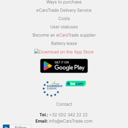
Ways to purchase
eCarsTrade Delivery Service
Costs
User statuses
Become an e
Cars
Trade supplier
Battery lease
Contact
Tel.:
+32 (0)2 342 22 22
Email:
info@eCarsTrade.com
Follow