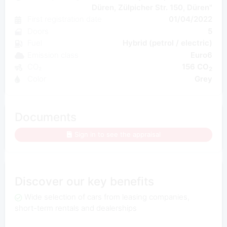
Düren, Zülpicher Str. 150, Düren"
First registration date
01/04/2022
Doors
5
Fuel
Hybrid (petrol / electric)
Emission class
Euro6
CO₂
156 CO
2
Color
Grey
Documents
Sign in to see the appraisal
Discover our key benefits
Wide selection of cars from leasing companies,
short-term rentals and dealerships