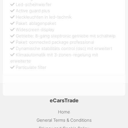
Led-scheinwerfer
Active guard plus
Heckleuchten in led-technik
Paket: ablagenpaket
Widescreen display
Getriebe: 8-gang steptronic getriebe mit schaltwip
Paket: connected package professional
Dynamische stabilitäts control (dsc) mit erweitert
Klimaautomatik mit 3-zonen-regelung mit
erweiterte
Particulate filter
eCarsTrade
Home
General Terms & Conditions