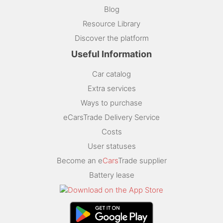
Blog
Resource Library
Discover the platform
Useful Information
Car catalog
Extra services
Ways to purchase
eCarsTrade Delivery Service
Costs
User statuses
Become an e
Cars
Trade supplier
Battery lease