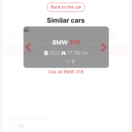
Back to the car
Similar cars
BMW
318
Sign in to see all photos
2022
77 792 km
1
/
8
See all BMW 318
Auction Info