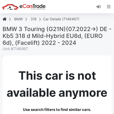
Install eCarsTrade web app, add it to your
Home Screen and receive instant updates.
Install
Cancel
BMW
318
Car Details (7146467)
BMW 3 Touring (G21N)(07.2022->) DE -
Kb5 318 d Mild-Hybrid EU6d, (EURO
6d), (Facelift) 2022 - 2024
Unit #
7146467
This car is not
available anymore
Use search filters to find similar cars.