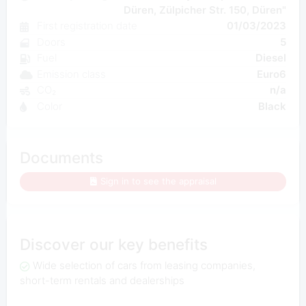
Düren, Zülpicher Str. 150, Düren"
First registration date
01/03/2023
Doors
5
Fuel
Diesel
Emission class
Euro6
CO₂
n/a
Color
Black
Documents
Sign in to see the appraisal
Discover our key benefits
Wide selection of cars from leasing companies,
short-term rentals and dealerships