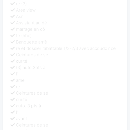
re (3)
Area view
Asr
Assistant au dé
marrage en cô
te (hhc)
Banquette arriè
re et dossier rabattable 1/3-2/3 avec accoudoir ce
Ceintures de sé
curité
(3) auto.3pts à
l'
arriè
re
Ceintures de sé
curité
auto. 3 pts à
l'
avant
Ceintures de sé