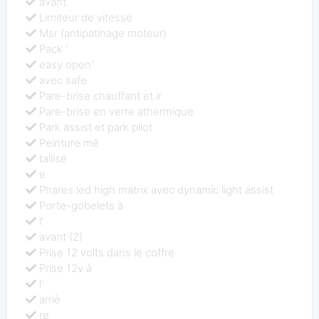
avant
Limiteur de vitesse
Msr (antipatinage moteur)
Pack '
easy open'
avec safe
Pare-brise chauffant et ir
Pare-brise en verre athermique
Park assist et park pilot
Peinture mé
tallisé
e
Phares led high matrix avec dynamic light assist
Porte-gobelets à
l'
avant (2)
Prise 12 volts dans le coffre
Prise 12v à
l'
arriè
re