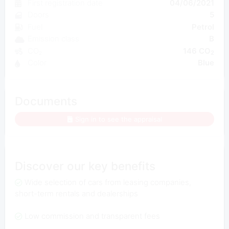
First registration date
04/06/2021
Doors
5
Fuel
Petrol
Emission class
B
CO₂
146 CO
2
Color
Blue
Documents
Sign in to see the appraisal
Discover our key benefits
Wide selection of cars from leasing companies,
short-term rentals and dealerships
Low commission and transparent fees