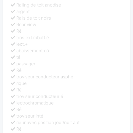
Railing de toit anodisé
argent
Rails de toit noirs
Rear view
Ré
tros ext.rabatt.é
lect.+
abaissement cô
té
passager
Ré
troviseur conducteur asphé
rique
Ré
troviseur conducteur é
lectrochromatique
Ré
troviseur inté
rieur avec position jour/nuit aut
Ré