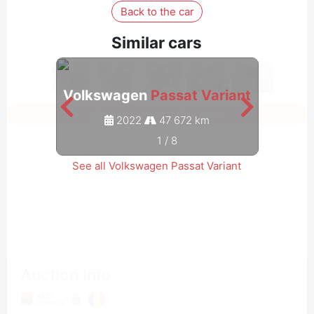
Back to the car
Similar cars
Volkswagen
Passat Variant
Volk
Sign in to see all photos
2022
47 672 km
1
/
8
See all Volkswagen Passat Variant
Auction Info