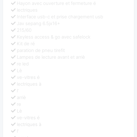
Hayon avec ouverture et fermeture é
lectriques
Interface usb-c et prise chargement usb
Jav sepang 6.5jx16+
215/60
Keyless access & go avec safelock
Kit de ré
paration de pneu tirefit
Lampes de lecture avant et arriè
re led
Lè
ve-vitres é
lectriques à
l'
arriè
re
Lè
ve-vitres é
lectriques à
l'