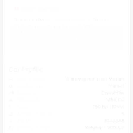
Auction Description
Estimation Price
- winning chance +-
20-30
%
(1) Auction results may take up to
24
hours.
(2) Most
vehicles are sold with digital service
history, printed and given with the car documents.
Car Profile
Make & Model
Volkswagen Passat Variant
Gearbox type
Manual
Category
Estate Car
Engine size
1498 CC
Power
150 Hp 110 kW
Number of places
5
Unit N°
7243346
Country of origin
Belgium - "ASSE I"