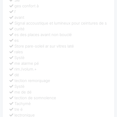
Siè
ges confort à
l'
avant
Signal accoustique et lumineux pour ceintures de s
curité
es des places avant non bouclé
es
Store pare-soleil ar sur vitres laté
rales
Systè
me alarme pé
rim./volum.+
dé
tection remorquage
Systè
me de dé
tection de somnolence
Tachymè
tre é
lectronique