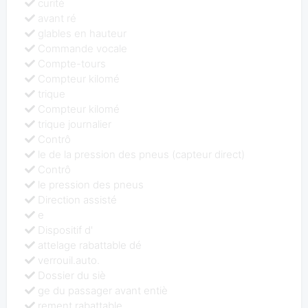
curité
avant ré
glables en hauteur
Commande vocale
Compte-tours
Compteur kilomé
trique
Compteur kilomé
trique journalier
Contrô
le de la pression des pneus (capteur direct)
Contrô
le pression des pneus
Direction assisté
e
Dispositif d'
attelage rabattable dé
verrouil.auto.
Dossier du siè
ge du passager avant entiè
rement rabattable