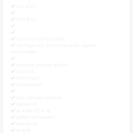
Acc avec '
'
stop & go'
'
Accoudoir central avant
Allumage aut. des phares avec capteur
luminosit&#x
Antenne diversity am/fm
Antivol é
lectronique '
transponder'
App-connect wireless
Appuie-tê
te actifs (2) av ré
glables en hauteur
Appuie-tê
te arriè