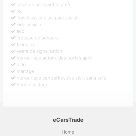
Tapis de sol avant et arriè
re.
Travel assist plus: park assist+
side assist+
acc
Trousse de secours+
triangle+
veste de signalisation
Verrouillage autom. des portes aprè
s dé
marrage
Verrouillage central keyless start sans safe
Sound system
eCarsTrade
Home