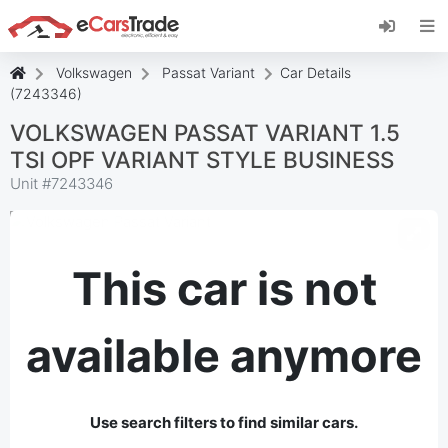
Install eCarsTrade web app, add it to your
Home Screen and receive instant updates.
Install
Cancel
Volkswagen
Passat Variant
Car Details
(7243346)
VOLKSWAGEN PASSAT VARIANT 1.5
TSI OPF VARIANT STYLE BUSINESS
Unit #
7243346
This car is not
available anymore
Use search filters to find similar cars.