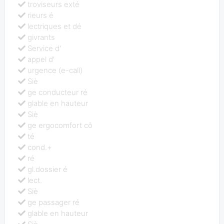
troviseurs exté
rieurs é
lectriques et dé
givrants
Service d'
appel d'
urgence (e-call)
Siè
ge conducteur ré
glable en hauteur
Siè
ge ergocomfort cô
té
cond.+
ré
gl.dossier é
lect.
Siè
ge passager ré
glable en hauteur