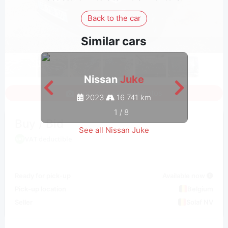
Back to the car
Similar cars
Nissan
Juke
Sign in to see all photos
2023
16 741 km
1
/
8
Buy / Bid
See all Nissan Juke
VAT deductible
Ready for pick-up
Available now
Pick-up location
Belgium
Seller
Solaf NV