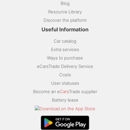
Blog
Resource Library
Discover the platform
Useful Information
Car catalog
Extra services
Ways to purchase
eCarsTrade Delivery Service
Costs
User statuses
Become an e
Cars
Trade supplier
Battery lease