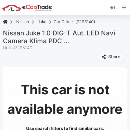
Install eCarsTrade web app, add it to your
Home Screen and receive instant updates.
Install
Cancel
Nissan
Juke
Car Details (7295140)
Nissan Juke 1.0 DIG-T Aut. LED Navi
Camera Klima PDC ...
Unit #
7295140
Share
This car is not
available anymore
Use search filters to find similar cars.