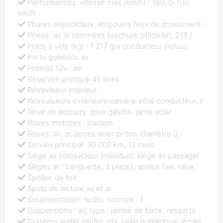
Performances: vitesse max (km/h) : 180, 0-100
km/h
Phares ellipsoïdaux, ampoules feux de croisement :
Pneus: av ar (données brochure officielle), 215 /
Poids à vide (kg) : 1 217 (pv conducteur inclus),
Porte gobelets av
Prise(s) 12v : av
Réservoir principal 46 litres
Rétroviseur intérieur :
Rétroviseurs extérieurs caméra: côté conducteur, c
Roue de secours: roue galette, jante acier
Roues motrices : traction
Roues: av, ar, jantes acier bi-ton, diamètre () :
Service principal: 30 000 km, 12 mois
Siège av conducteur individuel, siège av passager
Sièges ar : banquette, 3 places, assise fixe, raba
Spoiler: de toit
Spots de lecture av et ar
Suralimentation: turbo, nombre : 1
Suspensions : av, type : jambe de force, ressorts
Système audio am/fm, rds, radio numérique, écran