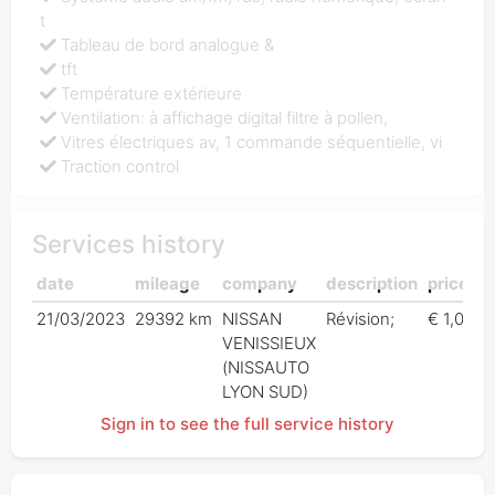
t
Tableau de bord analogue &
tft
Température extérieure
Ventilation: à affichage digital filtre à pollen,
Vitres électriques av, 1 commande séquentielle, vi
Traction control
Services history
date
mileage
company
description
price
21/03/2023
29392 km
NISSAN
Révision;
€ 1,00
VENISSIEUX
(NISSAUTO
LYON SUD)
Sign in to see the full service history