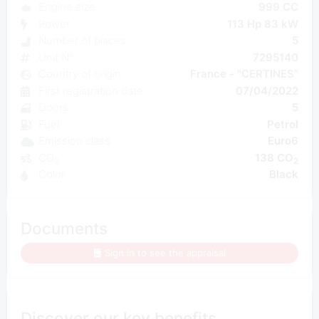
Engine size
999 CC
Power
113 Hp 83 kW
Number of places
5
Unit N°
7295140
Country of origin
France - "CERTINES"
First registration date
07/04/2022
Doors
5
Fuel
Petrol
Emission class
Euro6
CO₂
138 CO
2
Color
Black
Documents
Sign in to see the appraisal
Discover our key benefits