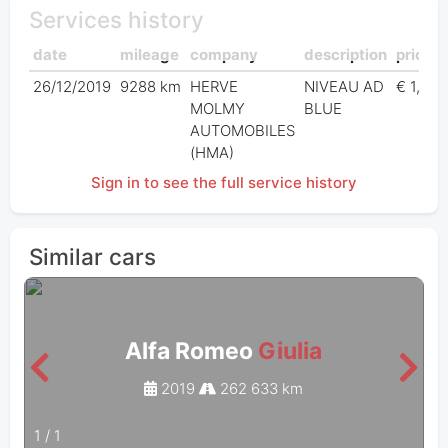
Services history
date
mileage
company
description
price
26/12/2019
9288 km
HERVE
NIVEAU AD
€ 1,00
MOLMY
BLUE
AUTOMOBILES
(HMA)
Sign in to see the full service history
Similar cars
Alfa Romeo
Giulia
2019
262 633 km
1
/
1