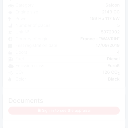
Category
Saloon
Engine size
2143 CC
Power
159 Hp 117 kW
Number of places
5
Unit N°
5972902
Country of origin
France - "WAVRIN"
First registration date
17/09/2019
Doors
4
Fuel
Diesel
Emission class
Euro6
CO₂
126 CO
2
Color
Black
Documents
Sign in to see the appraisal