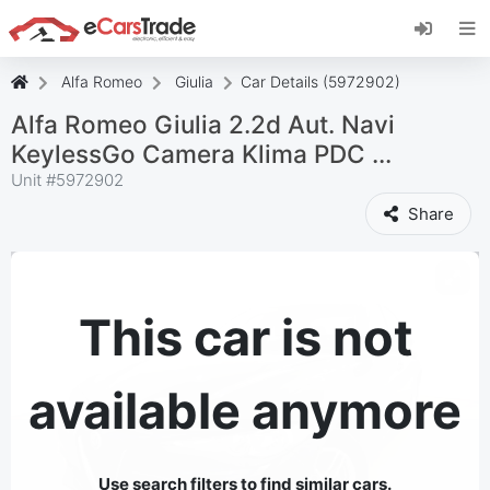
Install eCarsTrade web app, add it to your
Home Screen and receive instant updates.
Install
Cancel
Alfa Romeo
Giulia
Car Details (5972902)
Alfa Romeo Giulia 2.2d Aut. Navi
KeylessGo Camera Klima PDC ...
Unit #
5972902
Share
This car is not
available anymore
Use search filters to find similar cars.