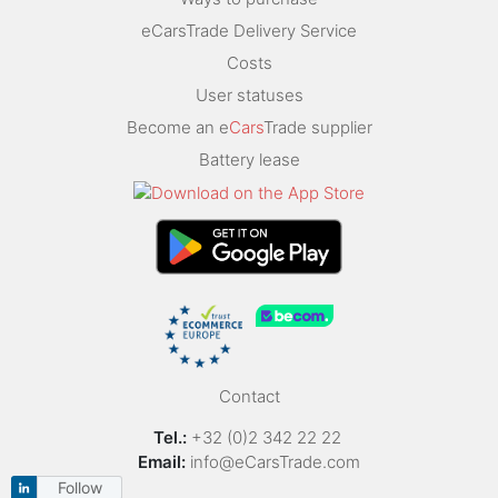
eCarsTrade Delivery Service
Costs
User statuses
Become an e
Cars
Trade supplier
Battery lease
Contact
Tel.:
+32 (0)2 342 22 22
Email:
info@eCarsTrade.com
Follow