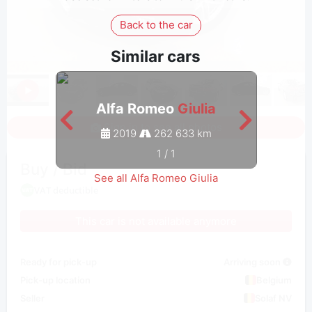
Back to the car
Similar cars
Alfa Romeo
Giulia
Sign in to see all photos
2019
262 633 km
1
/
1
Buy / Bid
See all Alfa Romeo Giulia
VAT deductible
This car is not available anymore
Ready for pick-up
Arriving soon
Pick-up location
Belgium
Seller
Solaf NV