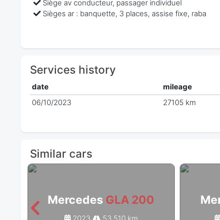
Siège av conducteur, passager individuel
Sièges ar : banquette, 3 places, assise fixe, raba
Services history
date
mileage
06/10/2023
27105 km
Similar cars
Mercedes
GLA 200
Me
2023
53 510 km