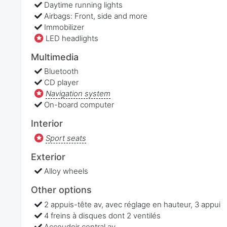
Daytime running lights
Airbags: Front, side and more
Immobilizer
LED headlights
Multimedia
Bluetooth
CD player
Navigation system
On-board computer
Interior
Sport seats
Exterior
Alloy wheels
Other options
2 appuis-tête av, avec réglage en hauteur, 3 appui
4 freins à disques dont 2 ventilés
Accoudoir central av