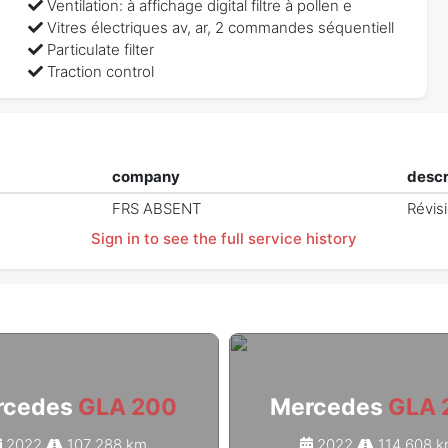
Ventilation: à affichage digital filtre à pollen e
Vitres électriques av, ar, 2 commandes séquentiell
Particulate filter
Traction control
company
descr
FRS ABSENT
Révis
Sign in to see the full service history
rcedes
GLA 200
Mercedes
GLA 
2022
107 288 km
2022
114 608 