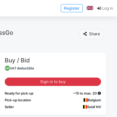
Register
Log in
essGo
Share
Buy / Bid
VAT deductible
Sign in to buy
Ready for pick-up
~15 to max. 20
Pick-up location
Belgium
Seller
Solaf NV