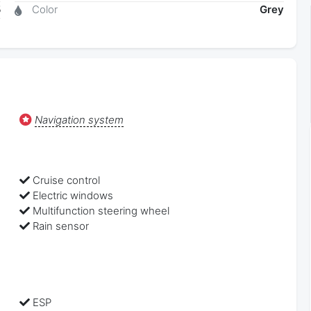
5
Color
Grey
6
Navigation system
Sign in to see all photos
Cruise control
Electric windows
Multifunction steering wheel
Rain sensor
ESP