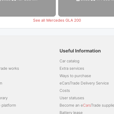
See all Mercedes GLA 200
Useful Information
Car catalog
rade works
Extra services
Ways to purchase
am
eCarsTrade Delivery Service
Costs
brary
User statuses
 platform
Become an e
Cars
Trade supplie
Battery lease