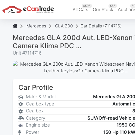
6506
555
59
All Cars
Our Stock
Auction
Mercedes
GLA 200
Car Details (7114716)
Mercedes GLA 200d Aut. LED-Xenon W
Camera Klima PDC ...
Unit #
7114716
Car Profile
Make & Model
Mercedes GLA 20
Gearbox type
Automati
Gearbox
Category
SUV/Off-road Vehicl
Engine size
1950 C
Power
150 Hp 110 k