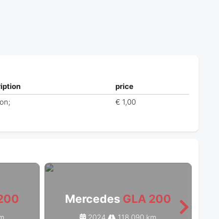
iption
price
ion;
€ 1,00
200
Mercedes
GLA 200
km
2024
118 090 km