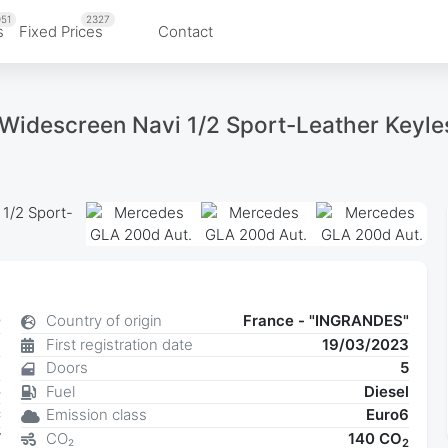
51
2327
s
Fixed Prices
Contact
idescreen Navi 1/2 Sport-Leather Keyl
0
Country of origin
France - "INGRANDES"
c
First registration date
19/03/2023
8
Doors
5
e
Fuel
Diesel
C
Emission class
Euro6
W
CO₂
140 CO
2