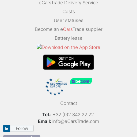
eCarsTrade Delivery Service
Costs
User statuses
Become an e
Cars
Trade supplier
Battery lease
Contact
Tel.:
+32 (0)2 342 22 22
Email:
info@eCarsTrade.com
Follow