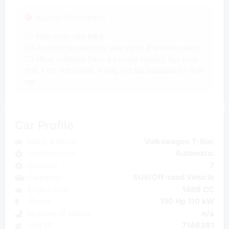
Auction Description
(1) Allocation rate
98%
(2) Auction results may take up to
2
working days.
(3) Most vehicles have a service history, but note
that if it's not online, it may not be available for that
car.
Car Profile
Make & Model
Volkswagen T-Roc
Gearbox type
Automatic
Gearbox
7
Category
SUV/Off-road Vehicle
Engine size
1498 CC
Power
150 Hp 110 kW
Number of places
n/a
Unit N°
7146381