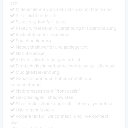
schl
Mittelarmlehne vorn inkl. usb-c-schnittstelle und
Paket: licht und sicht
Paket: sitz-komfort-paket
Paket: winterpaket in verbindung mit standheizung
Rückfahrkamera `rear view`
Sprachbedienung
Nebelscheinwerfer und abbiegelicht
Notruf-service
Aktives zylindermanagement act
Frontscheibe in verbundsicherheitsglas - drahtlos
Müdigkeitserkennung
Gepäckraumboden höheneinstell- und
herausnehmbar
Notbremsassistent `front assist`
Dekoreinlagen `shadow steel`
Sitze: rücksitzbank ungeteilt - lehne asymmetrisc
Usb-c-schnittstelle
Vorbereitet für `we connect` und `we connect
plus`