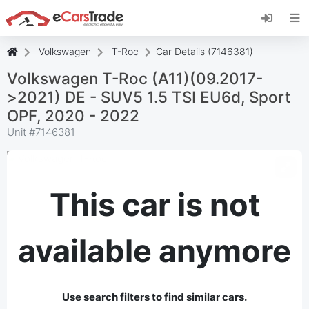
Install eCarsTrade web app, add it to your
Home Screen and receive instant updates.
Install
Cancel
Volkswagen
T-Roc
Car Details (7146381)
Volkswagen T-Roc (A11)(09.2017-
>2021) DE - SUV5 1.5 TSI EU6d, Sport
OPF, 2020 - 2022
Unit #
7146381
This car is not
available anymore
Use search filters to find similar cars.