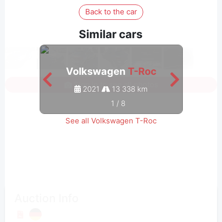
Back to the car
Similar cars
Volkswagen
T-Roc
V
Sign in to see all photos
2021
13 338 km
1
/
8
See all Volkswagen T-Roc
Auction Info