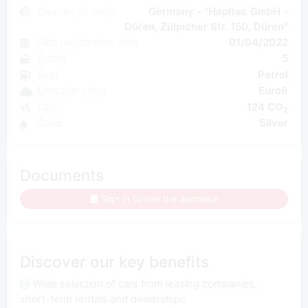
Country of origin
Germany - "Hapitec GmbH -
Düren, Zülpicher Str. 150, Düren"
First registration date
01/04/2022
Doors
5
Fuel
Petrol
Emission class
Euro6
CO₂
124 CO
2
Color
Silver
Documents
Sign in to see the appraisal
Discover our key benefits
Wide selection of cars from leasing companies,
short-term rentals and dealerships