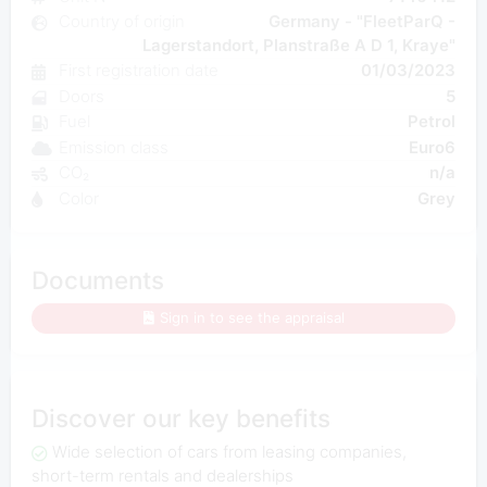
Country of origin
Germany - "FleetParQ -
Lagerstandort, Planstraße A D 1, Kraye"
First registration date
01/03/2023
Doors
5
Fuel
Petrol
Emission class
Euro6
CO₂
n/a
Color
Grey
Documents
Sign in to see the appraisal
Discover our key benefits
Wide selection of cars from leasing companies,
short-term rentals and dealerships