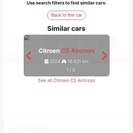
Use search filters to find similar cars.
Back to the car
Similar cars
Citroen
C5 Aircross
C
Sign in to see all photos
2024
18 631 km
1
/
8
See all Citroen C5 Aircross
Auction Info