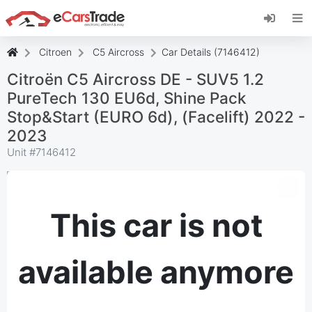
Install eCarsTrade web app, add it to your
Home Screen and receive instant updates.
Install
Cancel
Citroen
C5 Aircross
Car Details (7146412)
Citroën C5 Aircross DE - SUV5 1.2
PureTech 130 EU6d, Shine Pack
Stop&Start (EURO 6d), (Facelift) 2022 -
2023
Unit #
7146412
This car is not
available anymore