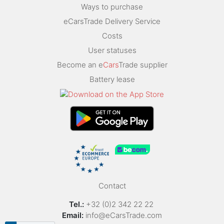
Ways to purchase
eCarsTrade Delivery Service
Costs
User statuses
Become an e
Cars
Trade supplier
Battery lease
Contact
Tel.:
+32 (0)2 342 22 22
Email:
info@eCarsTrade.com