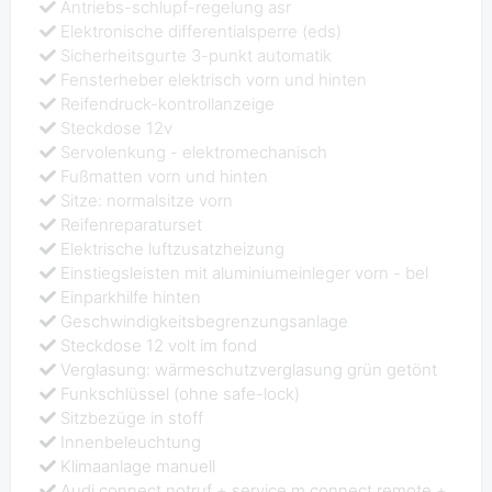
Antriebs-schlupf-regelung asr
Elektronische differentialsperre (eds)
Sicherheitsgurte 3-punkt automatik
Fensterheber elektrisch vorn und hinten
Reifendruck-kontrollanzeige
Steckdose 12v
Servolenkung - elektromechanisch
Fußmatten vorn und hinten
Sitze: normalsitze vorn
Reifenreparaturset
Elektrische luftzusatzheizung
Einstiegsleisten mit aluminiumeinleger vorn - bel
Einparkhilfe hinten
Geschwindigkeitsbegrenzungsanlage
Steckdose 12 volt im fond
Verglasung: wärmeschutzverglasung grün getönt
Funkschlüssel (ohne safe-lock)
Sitzbezüge in stoff
Innenbeleuchtung
Klimaanlage manuell
Audi connect notruf + service m.connect remote +