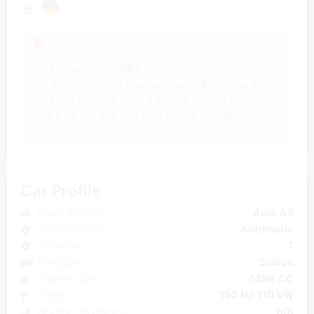
Auction Description
(1) Allocation rate
98%
(2) Auction results may take up to
2
working days.
(3) Most vehicles have a service history, but note
that if it's not online, it may not be available for that
car.
Car Profile
Make & Model
Audi A3
Gearbox type
Automatic
Gearbox
7
Category
Saloon
Engine size
1498 CC
Power
150 Hp 110 kW
Number of places
n/a