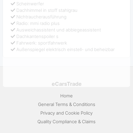
Scheinwerfer
Dachhimmel in stoff stahlgrau
Nichtraucherausführung
Radio: mmi radio plus
Ausweichassistent und abbiegeassistent
Dachkantenspoiler s
Fahrwerk: sportfahrwerk
Außenspiegel elektrisch einstell- und beheizbar
eCarsTrade
Home
General Terms & Conditions
Privacy and Cookie Policy
Quality Compliance & Claims