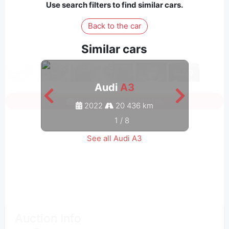
Use search filters to find similar cars.
Back to the car
Similar cars
Audi
A3
Sign in to see all photos
2022
20 436 km
1
/
8
See all Audi A3
Auction Info