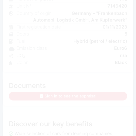
Unit N°
7146420
Country of origin
Germany - "Frankenbach
Automobil Logistik GmbH, Am Kupferwerk"
First registration date
01/11/2023
Doors
5
Fuel
Hybrid (petrol / electric)
Emission class
Euro6
CO₂
n/a
Color
Black
Documents
Sign in to see the appraisal
Discover our key benefits
Wide selection of cars from leasing companies,