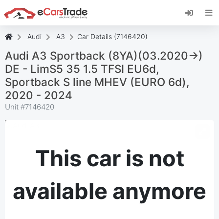
Install eCarsTrade web app, add it to your
Home Screen and receive instant updates.
Install
Cancel
Audi
A3
Car Details (7146420)
Audi A3 Sportback (8YA)(03.2020->)
DE - LimS5 35 1.5 TFSI EU6d,
Sportback S line MHEV (EURO 6d),
2020 - 2024
Unit #
7146420
This car is not
available anymore