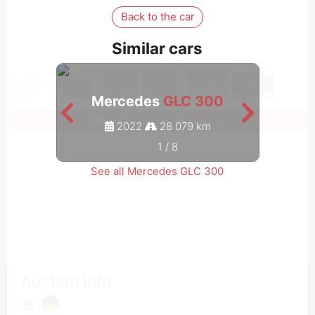
Back to the car
Similar cars
Mercedes
GLC 300
M
Sign in to see all photos
2022
28 079 km
1
/
8
See all Mercedes GLC 300
Auction Info