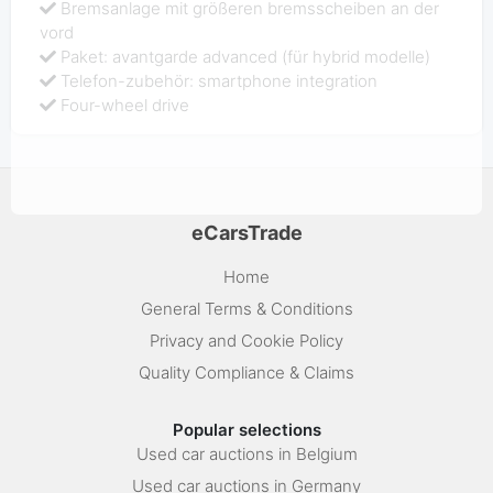
Bremsanlage mit größeren bremsscheiben an der
vord
Paket: avantgarde advanced (für hybrid modelle)
Telefon-zubehör: smartphone integration
Four-wheel drive
eCarsTrade
Home
General Terms & Conditions
Privacy and Cookie Policy
Quality Compliance & Claims
Popular selections
Used car auctions in Belgium
Used car auctions in Germany