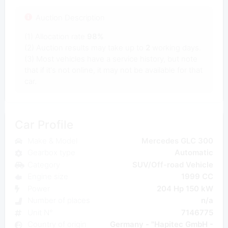
Auction Description
(1) Allocation rate
98%
(2) Auction results may take up to
2
working days.
(3) Most vehicles have a service history, but note
that if it's not online, it may not be available for that
car.
Car Profile
Make & Model
Mercedes GLC 300
Gearbox type
Automatic
Category
SUV/Off-road Vehicle
Engine size
1999 CC
Power
204 Hp 150 kW
Number of places
n/a
Unit N°
7146775
Country of origin
Germany - "Hapitec GmbH -