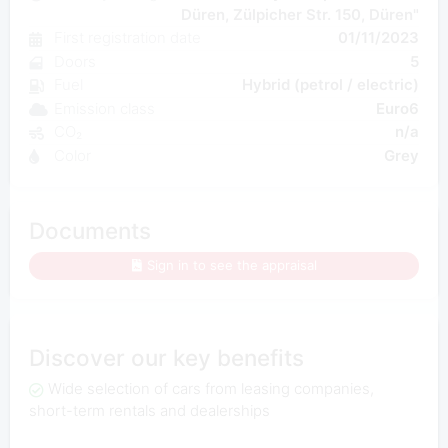
Düren, Zülpicher Str. 150, Düren"
First registration date
01/11/2023
Doors
5
Fuel
Hybrid (petrol / electric)
Emission class
Euro6
CO₂
n/a
Color
Grey
Documents
Sign in to see the appraisal
Discover our key benefits
Wide selection of cars from leasing companies,
short-term rentals and dealerships