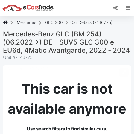
Install eCarsTrade web app, add it to your
Home Screen and receive instant updates.
Install
Cancel
Mercedes
GLC 300
Car Details (7146775)
Mercedes-Benz GLC (BM 254)
(06.2022->) DE - SUV5 GLC 300 e
EU6d, 4Matic Avantgarde, 2022 - 2024
Unit #
7146775
This car is not
available anymore
Use search filters to find similar cars.