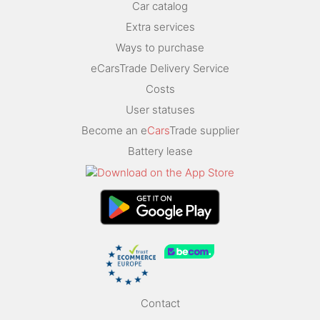
Car catalog
Extra services
Ways to purchase
eCarsTrade Delivery Service
Costs
User statuses
Become an e
Cars
Trade supplier
Battery lease
Contact