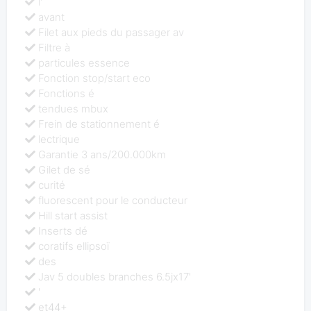
l'
avant
Filet aux pieds du passager av
Filtre à
particules essence
Fonction stop/start eco
Fonctions é
tendues mbux
Frein de stationnement é
lectrique
Garantie 3 ans/200.000km
Gilet de sé
curité
fluorescent pour le conducteur
Hill start assist
Inserts dé
coratifs ellipsoï
des
Jav 5 doubles branches 6.5jx17'
'
et44+