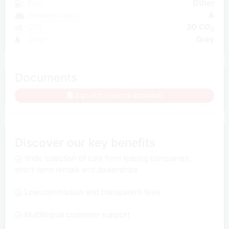
Fuel
Other
Emission class
A
CO₂
30 CO
2
Color
Grey
Documents
Sign in to see the appraisal
Discover our key benefits
Wide selection of cars from leasing companies,
short-term rentals and dealerships
Low commission and transparent fees
Multilingual customer support