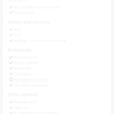
Air conditioning: Automatic
Rain sensor
Safety and security
ABS
ESP
Airbags: Front, side and more
Multimedia
Android auto
Apple СarPlay
Bluetooth
CD player
Navigation system
On-board computer
Other options
Anneau exté
rieur ouï
es ventilation en chrome