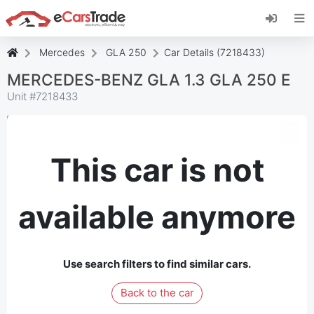
Install eCarsTrade web app, add it to your
Home Screen and receive instant updates.
Install
Cancel
Mercedes
GLA 250
Car Details (7218433)
MERCEDES-BENZ GLA 1.3 GLA 250 E
Unit #
7218433
This car is not
available anymore
Use search filters to find similar cars.
Back to the car