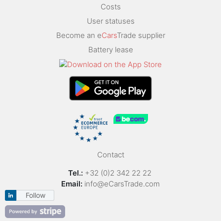
Costs
User statuses
Become an e
Cars
Trade supplier
Battery lease
Contact
Tel.:
+32 (0)2 342 22 22
Email:
info@eCarsTrade.com
Follow