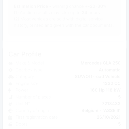
Estimation Price
- winning chance +-
20-30
%
(1) Auction results may take up to
24
hours.
(2) Most
vehicles are sold with digital service
history, printed and given with the car documents.
Car Profile
Make & Model
Mercedes GLA 250
Gearbox type
Automatic
Category
SUV/Off-road Vehicle
Engine size
1332 CC
Power
160 Hp 118 kW
Number of places
5
Unit N°
7218433
Country of origin
Belgium - "ASSE II"
First registration date
26/10/2021
Doors
5