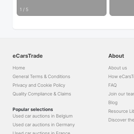
1
/
5
eCarsTrade
About
Home
About us
General Terms & Conditions
How eCarsT
Privacy and Cookie Policy
FAQ
Quality Compliance & Claims
Join our te
Blog
Popular selections
Resource Li
Used car auctions in Belgium
Discover the
Used car auctions in Germany
Used car auctions in France