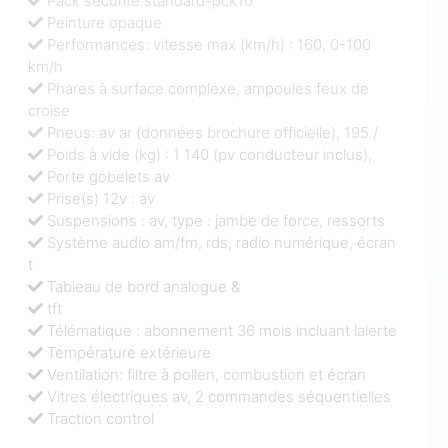
Pack sécurité standard-pck10
Peinture opaque
Performances: vitesse max (km/h) : 160, 0-100
km/h
Phares à surface complexe, ampoules feux de
croise
Pneus: av ar (données brochure officielle), 195 /
Poids à vide (kg) : 1 140 (pv conducteur inclus),
Porte gobelets av
Prise(s) 12v : av
Suspensions : av, type : jambe de force, ressorts
Système audio am/fm, rds, radio numérique, écran
t
Tableau de bord analogue &
tft
Télématique : abonnement 36 mois incluant lalerte
Température extérieure
Ventilation: filtre à pollen, combustion et écran
Vitres électriques av, 2 commandes séquentielles
Traction control