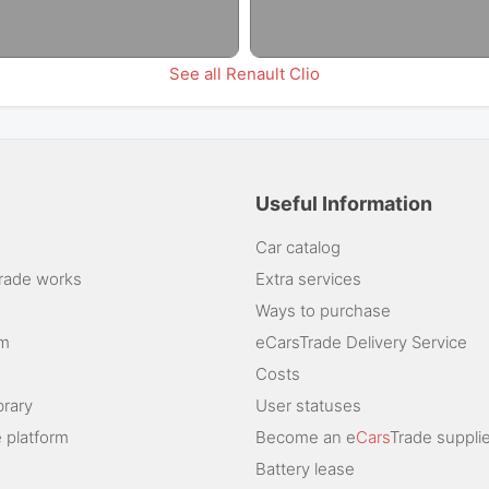
See all Renault Clio
Useful Information
Car catalog
rade works
Extra services
Ways to purchase
am
eCarsTrade Delivery Service
Costs
brary
User statuses
 platform
Become an e
Cars
Trade supplie
Battery lease