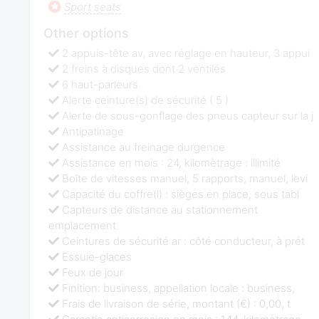
Sport seats
Other options
2 appuis-tête av, avec réglage en hauteur, 3 appui
2 freins à disques dont 2 ventilés
6 haut-parleurs
Alerte ceinture(s) de sécurité ( 5 )
Alerte de sous-gonflage des pneus capteur sur la j
Antipatinage
Assistance au freinage durgence
Assistance en mois : 24, kilomètrage : illimité
Boîte de vitesses manuel, 5 rapports, manuel, levi
Capacité du coffre(l) : sièges en place, sous tabl
Capteurs de distance au stationnement
emplacement
Ceintures de sécurité ar : côté conducteur, à prét
Essuie-glaces
Feux de jour
Finition: business, appellation locale : business,
Frais de livraison de série, montant (€) : 0,00, t