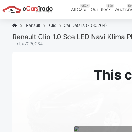
6524
559
59
All Cars
Our Stock
Auction
Renault
Clio
Car Details (7030264)
Renault Clio 1.0 Sce LED Navi Klima PD
Unit #
7030264
This c