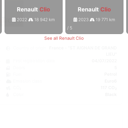
Renault
Clio
Renault
Clio
2022
18 942 km
2023
19 771 km
1
/
5
See all Renault Clio
o
Country of origin
France - "ST AIGNAN DE GRAND
LIEU"
l
First registration date
04/07/2022
5
Doors
5
r
Fuel
Petrol
C
Emission class
Euro6
W
CO₂
117 CO
5
2
Color
Black
4