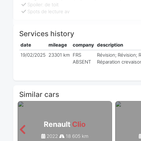
Spoiler: de toit
Spots de lecture av
Services history
date
mileage
company
description
19/02/2025
23301 km
FRS
Révision; Révision; 
ABSENT
Réparation crevaison
Similar cars
Renault
Clio
2022
18 605 km