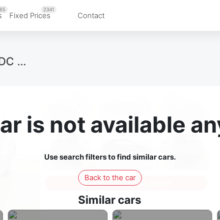
65
2341
s
Fixed Prices
Contact
C ...
ar is not available 
Use search filters to find similar cars.
Back to the car
Sign in to see all photos
Similar cars