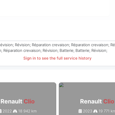
Révision; Révision; Réparation crevaison; Réparation crevaison; Ré
; Réparation crevaison; Révision; Batterie; Batterie; Révision;
Sign in to see the full service history
Renault
Clio
Renault
Clio
2022
18 942 km
2023
19 771 k