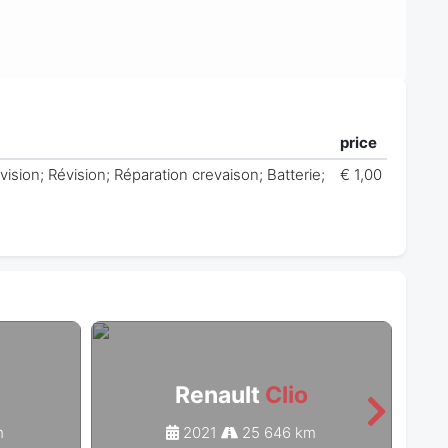
price
vision; Révision; Réparation crevaison; Batterie;
€ 1,00
Renault
Clio
m
2021
25 646 km