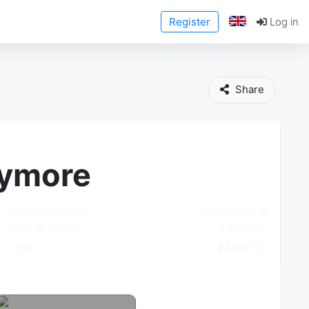
Register
Log in
Share
Buy / Bid
VAT deductible
anymore
Ready for pick-up
Arriving soon
Pick-up location
Belgium
Seller
Solaf NV