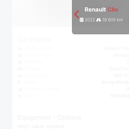
Renault
Clio
2022
18 605 km
Car Profile
Make & Model
Renault Cli
Gearbox type
Manua
Gearbox
Category
Small Ca
Engine size
999 C
Power
65 Hp 48 k
Number of places
Unit N°
703026
Equipment - Options
High-value options