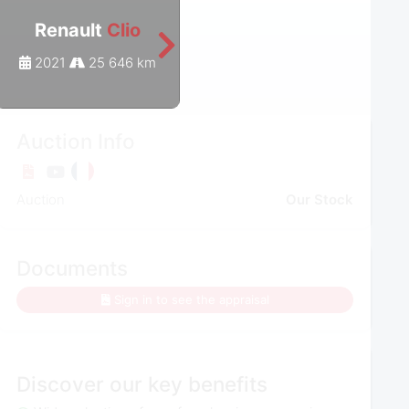
Renault
Clio
Renault
Clio
2021
25 646 km
2023
27 154 km
Auction Info
Auction
Our Stock
Documents
Sign in to see the appraisal
Discover our key benefits