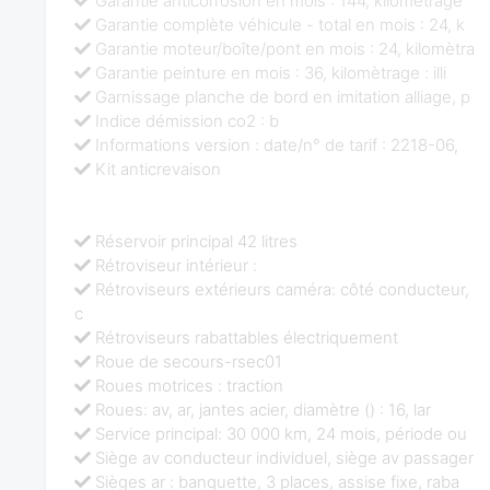
Garantie anticorrosion en mois : 144, kilomètrage
Garantie complète véhicule - total en mois : 24, k
Garantie moteur/boîte/pont en mois : 24, kilomètra
Garantie peinture en mois : 36, kilomètrage : illi
Garnissage planche de bord en imitation alliage, p
Indice démission co2 : b
Informations version : date/n° de tarif : 2218-06,
Kit anticrevaison
Réservoir principal 42 litres
Rétroviseur intérieur :
Rétroviseurs extérieurs caméra: côté conducteur,
c
Rétroviseurs rabattables électriquement
Roue de secours-rsec01
Roues motrices : traction
Roues: av, ar, jantes acier, diamètre () : 16, lar
Service principal: 30 000 km, 24 mois, période ou
Siège av conducteur individuel, siège av passager
Sièges ar : banquette, 3 places, assise fixe, raba