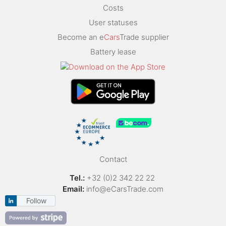
Costs
User statuses
Become an e
Cars
Trade supplier
Battery lease
Contact
Tel.:
+32 (0)2 342 22 22
Email:
info@eCarsTrade.com
Follow