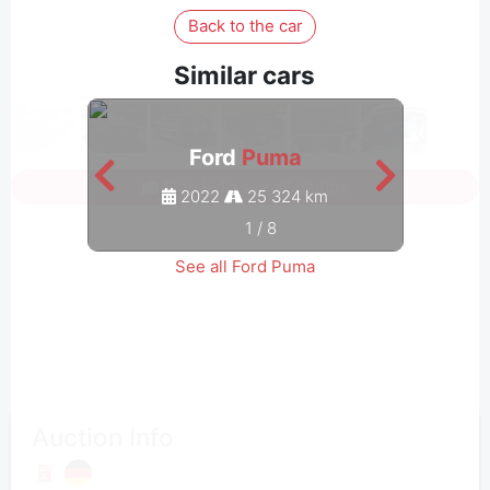
Back to the car
Similar cars
Ford
Puma
Sign in to see all photos
2022
25 324 km
1
/
8
See all Ford Puma
Auction Info