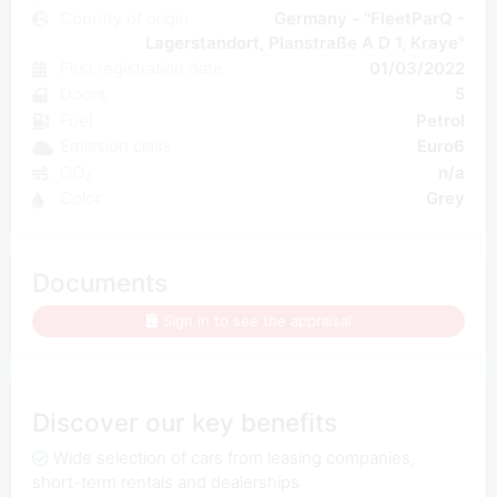
Country of origin
Germany - "FleetParQ -
Lagerstandort, Planstraße A D 1, Kraye"
First registration date
01/03/2022
Doors
5
Fuel
Petrol
Emission class
Euro6
CO₂
n/a
Color
Grey
Documents
Sign in to see the appraisal
Discover our key benefits
Wide selection of cars from leasing companies,
short-term rentals and dealerships