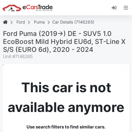
Install eCarsTrade web app, add it to your
Home Screen and receive instant updates.
Install
Cancel
Ford
Puma
Car Details (7146265)
Ford Puma (2019->) DE - SUV5 1.0
EcoBoost Mild Hybrid EU6d, ST-Line X
S/S (EURO 6d), 2020 - 2024
Unit #
7146265
This car is not
available anymore
Use search filters to find similar cars.