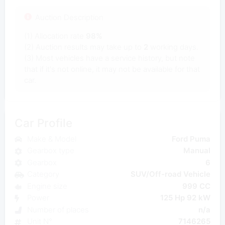
Auction Description
(1) Allocation rate
98%
(2) Auction results may take up to
2
working days.
(3) Most vehicles have a service history, but note
that if it's not online, it may not be available for that
car.
Car Profile
Make & Model
Ford Puma
Gearbox type
Manual
Gearbox
6
Category
SUV/Off-road Vehicle
Engine size
999 CC
Power
125 Hp 92 kW
Number of places
n/a
Unit N°
7146265