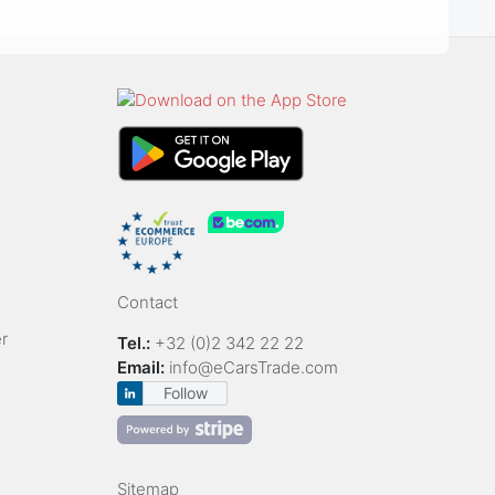
Contact
r
Tel.:
+32 (0)2 342 22 22
Email:
info@eCarsTrade.com
Follow
Sitemap