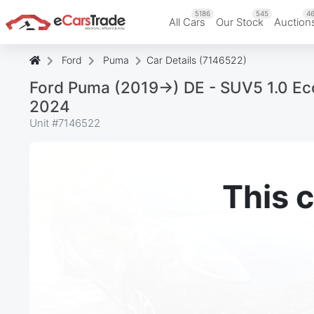
5186
545
46
All Cars
Our Stock
Auction
Ford
Puma
Car Details (7146522)
Ford Puma (2019->) DE - SUV5 1.0 Ec
2024
Unit #
7146522
This c