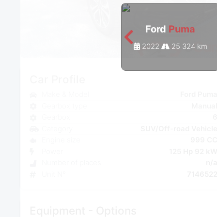
Ford
Puma
2022
25 324 km
Car Profile
Make & Model
Ford Pum
Gearbox type
Manua
Gearbox
Category
SUV/Off-road Vehicl
Engine size
999 C
Power
125 Hp 92 k
Number of places
n/
Unit N°
714652
Equipment - Options