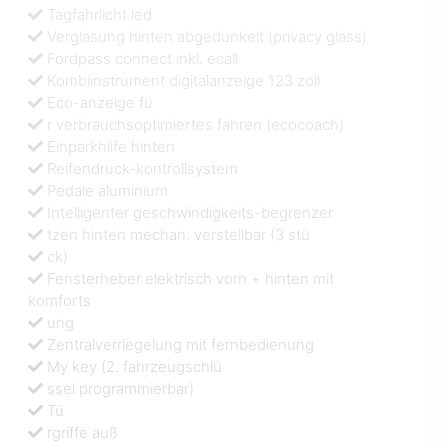
Tagfahrlicht led
Verglasung hinten abgedunkelt (privacy glass)
Fordpass connect inkl. ecall
Kombiinstrument digitalanzeige 123 zoll
Eco-anzeige fü
r verbrauchsoptimiertes fahren (ecocoach)
Einparkhilfe hinten
Reifendruck-kontrollsystem
Pedale aluminium
Intelligenter geschwindigkeits-begrenzer
tzen hinten mechan. verstellbar (3 stü
ck)
Fensterheber elektrisch vorn + hinten mit
komforts
ung
Zentralverriegelung mit fernbedienung
My key (2. fahrzeugschlü
ssel programmierbar)
Tü
rgriffe auß