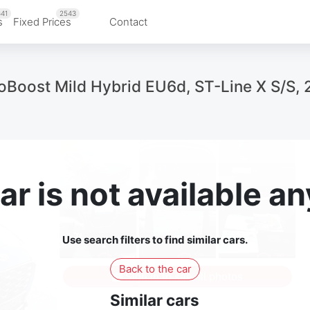
41
2543
s
Fixed Prices
Contact
oBoost Mild Hybrid EU6d, ST-Line X S/S, 
ar is not available 
Use search filters to find similar cars.
Back to the car
Sign in to see all photos
Similar cars