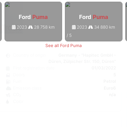
Ford
Puma
Ford
Puma
2023
28 758 km
2023
34 880 km
1
/
5
See all Ford Puma
a
Country of origin
Germany - "Hapitec GmbH -
Düren, Zülpicher Str. 150, Düren"
l
First registration date
01/03/2022
6
Doors
5
e
Fuel
Petrol
C
Emission class
Euro6
W
CO₂
n/a
a
Color
2