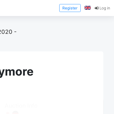
Register
Log in
2020 -
anymore
Auction Info