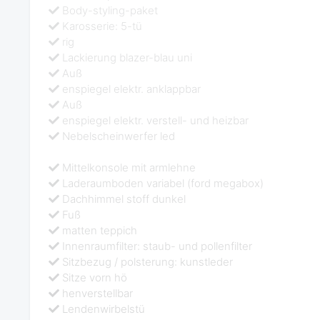
Body-styling-paket
Karosserie: 5-tü
rig
Lackierung blazer-blau uni
Auß
enspiegel elektr. anklappbar
Auß
enspiegel elektr. verstell- und heizbar
Nebelscheinwerfer led
Mittelkonsole mit armlehne
Laderaumboden variabel (ford megabox)
Dachhimmel stoff dunkel
Fuß
matten teppich
Innenraumfilter: staub- und pollenfilter
Sitzbezug / polsterung: kunstleder
Sitze vorn hö
henverstellbar
Lendenwirbelstü