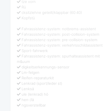
tze vorn
Rü
cksitzlehne geteilt/klappbar (60:40)
Kopfstü
Fahrassistenz-system: notbrems-assistent
Fahrassistenz-system: post-collision-system
Fahrassistenz-system: pre-collision-system
Fahrassistenz-system: verkehrsschildassistent
Sport-fahrwerk
Fahrassistenz-system: spurhalteassistent mit
m&uum
digkeitserkennungs-sensor
Lm-felgen
Reifen-reparaturkit
Lenkrad (sport/leder st)
Lenksä
ule (lenkrad) hö
hen-/lä
ngsverstellbar