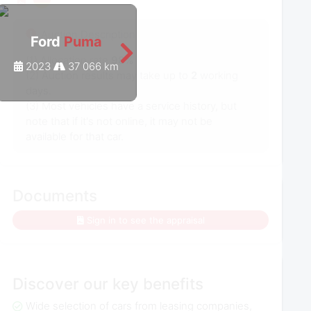
Auction Description
Ford
Puma
Ford
Puma
(1) Allocation rate
98%
2023
37 066 km
2023
39 387 km
(2) Auction results may take up to
2
working
days.
(3) Most vehicles have a service history, but
note that if it's not online, it may not be
available for that car.
Documents
Sign in to see the appraisal
Discover our key benefits
Wide selection of cars from leasing companies,