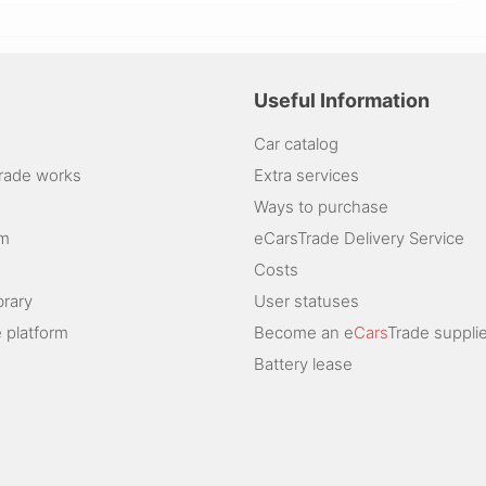
Useful Information
Car catalog
rade works
Extra services
Ways to purchase
am
eCarsTrade Delivery Service
Costs
brary
User statuses
 platform
Become an e
Cars
Trade supplie
Battery lease