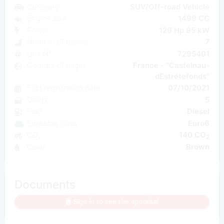
Category
SUV/Off-road Vehicle
Engine size
1499 CC
Power
129 Hp 95 kW
Number of places
7
Unit N°
7295401
Country of origin
France - "Castelnau-
dEstrétefonds"
First registration date
07/10/2021
Doors
5
Fuel
Diesel
Emission class
Euro6
CO₂
140 CO
2
Color
Brown
Documents
Sign in to see the appraisal