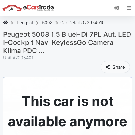
Install eCarsTrade web app, add it to your
Home Screen and receive instant updates.
Install
Cancel
Peugeot
5008
Car Details (7295401)
Peugeot 5008 1.5 BlueHDi 7PL Aut. LED
I-Cockpit Navi KeylessGo Camera
Klima PDC ...
Unit #
7295401
Share
This car is not
available anymore