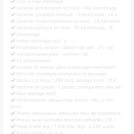
Frein à main électrique
Garantie anticorrosion en mois : 144, kilomètrage
Garantie complète véhicule - total en mois : 24, k
Garantie moteur/boîte/pont en mois : 24, kilomètra
Garantie peinture en mois : 36, kilomètrage : illi
Garnissage
Indice démission co2 : c
Informations version : date/n° de tarif : 21c, dat
Injection/carburation : common rail
Kit anticrevaison
Lunette ar: essuie-glace à balayage intermittent
Miroir de courtoisie conducteur et passager
Moteur 1,5 litres, 1 499 cm3, alésage (mm) : 75,0,
Nombre de places : 7 places, configuration des siè
Pack attelage-aq01
Performances: vitesse max (km/h) : 190, 0-100
km/h
Phares ellipsoïdaux, ampoules feux de croisement :
Pneus: av ar (données brochure officielle), 215 /
Poids à vide (kg) : 1 536 ptac (kg) : 2 230, poids
Porte gobelets av et ar