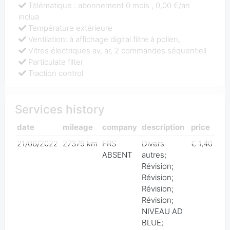
Télématique : abonnement 0 mois , 0,00 €/an
inclua
Température extérieure
Ventilation: à affichage digital filtre à pollen,
Vitres électriques av, ar, 2 commandes séquentiell
Particulate filter
Traction control
Services history
date
mileage
company
description
price
21/06/2022
27379 km
FRS
Divers
€ 1,40
ABSENT
autres;
Révision;
Révision;
Révision;
Révision;
NIVEAU AD
BLUE;