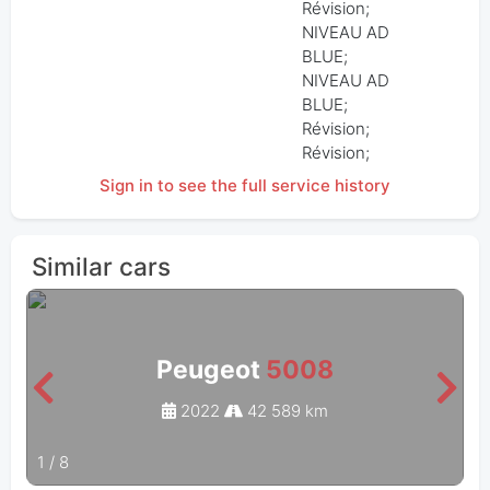
Révision;
NIVEAU AD
BLUE;
NIVEAU AD
BLUE;
Révision;
Révision;
Sign in to see the full service history
Similar cars
Peugeot
5008
2022
42 589 km
1
/
8