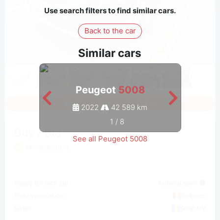
Use search filters to find similar cars.
Back to the car
Similar cars
Peugeot
5008
Sign in to see all photos
2022
42 589 km
1
/
8
Buy / Bid
See all Peugeot 5008
VAT deductible
Ready for pick-up
Arriving soon
Pick-up location
Belgium
Seller
Solaf NV