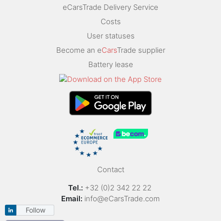
eCarsTrade Delivery Service
Costs
User statuses
Become an e
Cars
Trade supplier
Battery lease
Contact
Tel.:
+32 (0)2 342 22 22
Email:
info@eCarsTrade.com
Follow